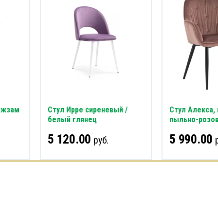
ожзам
Стул Ирре сиреневый /
Стул Алекса,
белый глянец
пыльно-розо
5 120.00
5 990.00
руб.
р