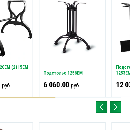
20EM (2115EM
Подст
Подстолье 1256EM
1253E
0
6 060.00
12 0
руб.
руб.