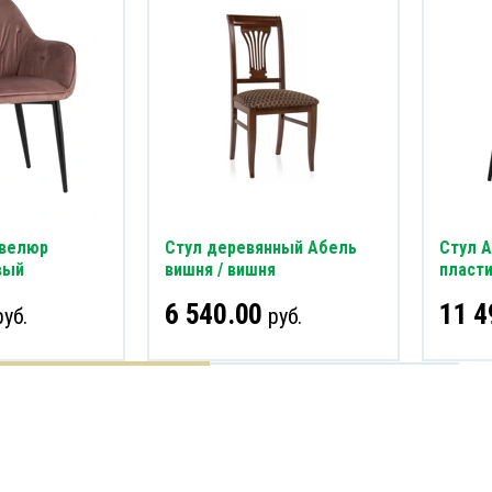
 велюр
Стул деревянный Абель
Стул 
вый
вишня / вишня
пласт
6 540.00
11 4
уб.
руб.