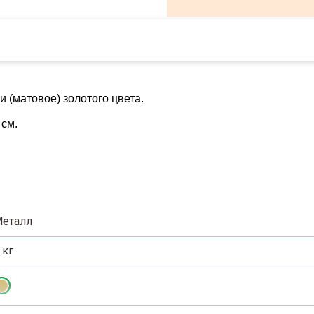
(матовое) золотого цвета.
 см.
еталл
 кг